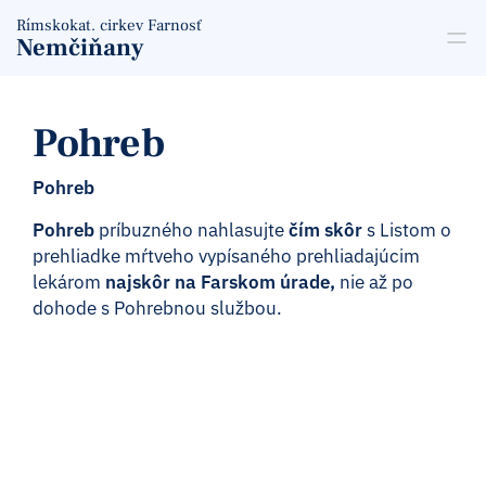
Rímskokat. cirkev Farnosť
Nemčiňany
Pohreb
Pohreb
Pohreb
príbuzného nahlasujte
čím skôr
s Listom o
prehliadke mŕtveho vypísaného prehliadajúcim
lekárom
najskôr na Farskom úrade,
nie až po
dohode s Pohrebnou službou.