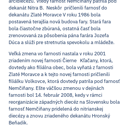
arcidiecézu. Vtedy farnosť Nemčiňany patrila pod
dekanát Nitra B. Neskôr pričlenili farnosť do
dekanátu Zlaté Moravce V roku 1986 bola
postavená terajšia nová budova fary. Stará fara
bola čiastočne zbúraná, ostatná časť bola
zrenovovaná za pôsobenia pána farára Jozefa
Dúca a slúži pre stretnutia spevokolu a mládeže.
Veľká zmena vo farnosti nastala v roku 2001
zriadením novej farnosti Čierne Kľačany, ktorá,
dovtedy ako filiálna obec, bola vyňatá z farnosti
Zlaté Moravce a k tejto novej farnosti pričlenili
filiálku Volkovce, ktorá dovtedy patrila pod farnosť
Nemčiňany. Ešte väčšou zmenou v dejinách
farnosti bol 14. február 2008, kedy v rámci
reorganizácie západných diecéz na Slovensku bola
farnosť Nemčiňany pridelená do nitrianskej
diecézy a znovu zriadeného dekanátu Hronský
Beňadik.