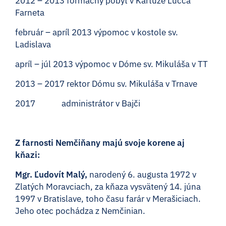
2012 – 2013 formačný pobyt v Kartúze Lucca
Farneta
február – apríl 2013 výpomoc v kostole sv.
Ladislava
apríl – júl 2013 výpomoc v Dóme sv. Mikuláša v TT
2013 – 2017 rektor Dómu sv. Mikuláša v Trnave
2017 administrátor v Bajči
Z farnosti Nemčiňany majú svoje korene aj
kňazi:
Mgr. Ľudovít Malý,
narodený 6. augusta 1972 v
Zlatých Moravciach, za kňaza vysvätený 14. júna
1997 v Bratislave, toho času farár v Merašiciach.
Jeho otec pochádza z Nemčinian.