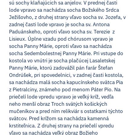
sú sochy klaňajúcich sa anjelov. V prednej časti
lode vpravo sa nachádza socha Božského Srdca
Ježišovho, z druhej strany vľavo socha sv. Jozefa, v
zadnej časti lode vpravo je socha sv. Antona
Paduánskeho, oproti vľavo socha sv. Terezie z
Lisieux. Úplne vzadu pod chórusom vpravo je
socha Panny Márie, oproti vľavo sa nachádza
socha Sedembolestnej Panny Márie. Pri vstupe do
kostola vo vnútri je socha plačúcej Lasaletskej
Panny Márie, ktorú zadovážil pán farár Štefan
Ondrúšek, pri spovedelnici, v zadnej časti kostola,
sa nachádza malá socha kapucínskeho svätca Pia
z Pietralciny, známeho pod menom Páter Pio. Na
priečelí lode vpredu vpravo je veľký kríž, vedľa
neho menší obraz Troch svätých košických
mučeníkov a pred ním relikviár s ostatkami týchto
svätcov. Pred krížom sa nachádza kamenná
krstiteľnica. Z druhej strany na priečelí vpredu
vľavo sa nachádza veľký obraz Božieho