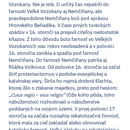
Vozokany. Nie je isté, či určitý čas nepatrili do
farnosti Veľké Vozokany aj Nemčiňany, ale
pravdepodobne Nemčiňany boli pod správou
Hronského Beňadika. V čase prvých tureckých
vpádov v 16. storočí sa prejavil citeľný nedostatok
kňazov. Z toho dôvodu bola farnosť vo Veľkých
Vozokanoch viac rokov neobsadená a v polovici
16. storočia zanikla a spadla pod farnosť
Nemčiňany. Do farnosti Nemčiňany patrila aj
filiálka Volkovce. Od polovice 16. storočia sa začal
šíriť protestantizmus v podobe evanjelickej a
kalvínskej viery. Šírila ho najmä drobná šľachta,
ktorej išlo o získanie majetkov, preto pod heslom:
„
Cuius regio – eius religio“
(čiže koho pôda, toho
náboženstvo) rozhodovali o náboženstve
poddaných na svojom území. V prvej polovici 17.
storočia sa začala rozsiahla rekatolizačná činnosť,
ktorá mala za cieľ zakladať alebo obnovovať
katolícke farnosti. Veľkú zásluhu na rekatolizácii v