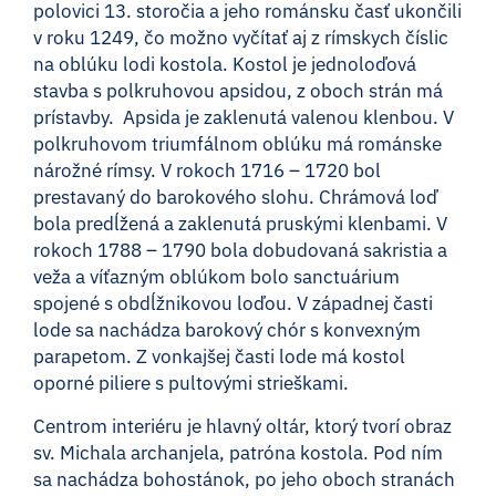
polovici 13. storočia a jeho románsku časť ukončili
v roku 1249, čo možno vyčítať aj z rímskych číslic
na oblúku lodi kostola. Kostol je jednoloďová
stavba s polkruhovou apsidou, z oboch strán má
prístavby. Apsida je zaklenutá valenou klenbou. V
polkruhovom triumfálnom oblúku má románske
nárožné rímsy. V rokoch 1716 – 1720 bol
prestavaný do barokového slohu. Chrámová loď
bola predĺžená a zaklenutá pruskými klenbami. V
rokoch 1788 – 1790 bola dobudovaná sakristia a
veža a víťazným oblúkom bolo sanctuárium
spojené s obdĺžnikovou loďou. V západnej časti
lode sa nachádza barokový chór s konvexným
parapetom. Z vonkajšej časti lode má kostol
oporné piliere s pultovými strieškami.
Centrom interiéru je hlavný oltár, ktorý tvorí obraz
sv. Michala archanjela, patróna kostola. Pod ním
sa nachádza bohostánok, po jeho oboch stranách