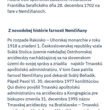
Františka Serafického dňa 28. decembra 1702 na
fare v Nemčiňanoch.
Z novodobej histórie farnosti Nemčiňany
Po rozpade Rakúsko – Uhorskej monarchie v roku
1918 a zriadení 1. Československej republiky vzala
Svätá Stolica územie niekdajšej Ostrihomskej
arcidiecézy nachádzajúcej sa na slovenskom
území do svojej správy a zriadila najskôr Trnavskú
apoštolskú administratúru. V tom čase patrila
farnosť Nemčiňany pod dekanát Svätý Beňadik.
Pápež Pavol VI. 30. decembra 1977 konštitúciou
Qui divino povýšil Trnavskú apoštolskú
administratúru na arcidiecézu a Kongregácia pre
biskupov zmenila 31. decembra 1995 názov
Trnavskej arcidiecézy na Bratislavsko – Trnavskú