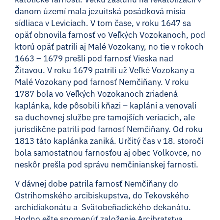
danom území mala jezuitská posádková misia
sídliaca v Leviciach. V tom čase, v roku 1647 sa
opäť obnovila farnosť vo Veľkých Vozokanoch, pod
ktorú opäť patrili aj Malé Vozokany, no tie v rokoch
1663 – 1679 prešli pod farnosť Vieska nad
Žitavou. V roku 1679 patrili už Veľké Vozokany a
Malé Vozokany pod farnosť Nemčiňany. V roku
1787 bola vo Veľkých Vozokanoch zriadená
kaplánka, kde pôsobili kňazi – kapláni a venovali
sa duchovnej službe pre tamojších veriacich, ale
jurisdikčne patrili pod farnosť Nemčiňany. Od roku
1813 táto kaplánka zaniká. Určitý čas v 18. storočí
bola samostatnou farnosťou aj obec Volkovce, no
neskôr prešla pod správu nemčinianskej farnosti.
V dávnej dobe patrila farnosť Nemčiňany do
Ostrihomského arcibiskupstva, do Tekovského
archidiakonátu a Svätobeňadického dekanátu.
Hodno ešte spomenúť založenie Arcibratstva