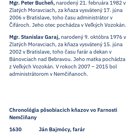
Mgr. Peter Bucheň,
narodený 21. februára 1982 v
Zlatých Moravciach, za kňaza vysvätený 17. júna
2006 v Bratislave, toho času administrátor v
Čifároch. Jeho otec pochádza v Veľkých Vozokán.
Mgr. Stanislav Garaj,
narodený 9. októbra 1976 v
Zlatých Moravciach, za kňaza vysvätený 15. júna
2002 v Bratislave, toho času farár a dekan v
Bánovciach nad Bebravou. Jeho matka pochádza
z Veľkých Vozokán. V rokoch 2007 – 2015 bol
administrátorom v Nemčiňanoch.
Chronológia pôsobiacich kňazov vo Farnosti
Nemčiňany
1630 Ján Bajmócy, farár