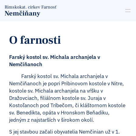
Rímskokat. cirkev Farnosť
Nemčiňany
O farnosti
Farský kostol sv. Michala archanjela v
Nemčiňanoch
Farský kostol sv. Michala archanjela v
Nemčiňanoch je popri Pribinovom kostole v Nitre,
kostole sv. Michala archanjela na vŕšku v
Dražovciach, filiálnom kostole sv. Juraja v
Kostoľanoch pod Tríbečom, či kláštornom kostole
sv. Benedikta, opáta v Hronskom Beňadiku,
jedným z najstarších v širokom okolí.
S jej stavbou začali obyvatelia Nemčinian už v 1.