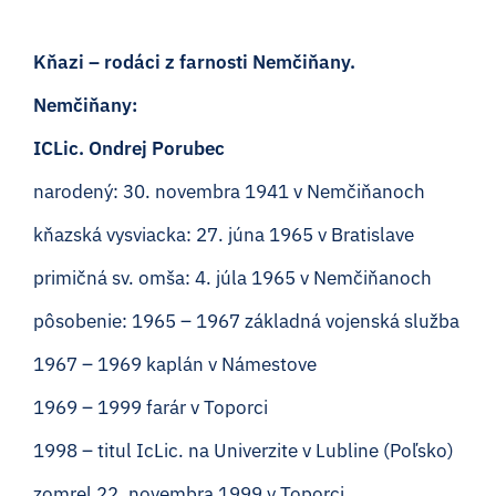
Kňazi – rodáci z farnosti Nemčiňany.
Nemčiňany:
ICLic. Ondrej Porubec
narodený: 30. novembra 1941 v Nemčiňanoch
kňazská vysviacka: 27. júna 1965 v Bratislave
primičná sv. omša: 4. júla 1965 v Nemčiňanoch
pôsobenie: 1965 – 1967 základná vojenská služba
1967 – 1969 kaplán v Námestove
1969 – 1999 farár v Toporci
1998 – titul IcLic. na Univerzite v Lubline (Poľsko)
zomrel 22. novembra 1999 v Toporci