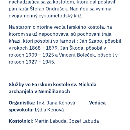
nachádzajúca sa za kostolom, ktorú dal postaviť
pán farár Štefan Ondrúšek. Nad ňou sa vyníma
dvojramenný cyrilometodský kríž.
Na starom cintoríne vedľa farského kostola, na
ktorom sa už nepochováva, sú pochovaní traja
kňazi, ktorí pôsobili vo farnosti: Ján Szabo, pôsobil
v rokoch 1868 – 1879, Ján Škoda, pôsobil v
rokoch 1909 – 1925 a Vincent Boleček, pôsobil v
rokoch 1927 – 1945.
Služby vo Farskom kostole sv. Michala
archanjela v Nemčiňanoch
Organistka:
Ing. Jana Kériová
Vedúca
spevokolu:
Lýdia Kériová
Kostolníci:
Martin Labuda, Jozef Labuda