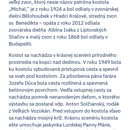
veľký zvon, ktorý nesie názov patróna kostola
„Michal,“ je z roku 1924 a bol odliaty v zvonárskej
dielni Bělohoubek v Hradci Králové, stredný zvon
sv. Benedikta – opáta z roku 2012 odliala
zvonárska dielňa Albína Iváka z Liptovských
Sliačov a malý zvon z roku 1868 bol odliaty v
Budapešti.
Kostol sa nachádza v krásnej scenérii prírodného
prostredia na kopci nad dedinou. V roku 1949 bola
ku kostolu vybudovaná prístupová cesta a spevnil
sa svah pod kostolom. Za pôsobenia pána farára
Jozefa Dúca bola cesta rozšírená a spevnená
betónovým povrchom. Vedľa vstupnej cesty sa
nachádza pomník nenarodeným deťom, o ktorého
výstavbu sa postaral vdp. Anton Solčianský, rodák
z Veľkých Vozokán. Pred vstupom do kostola vľavo
sa nachádza misijný kríž. Krásnu scenériu kostola
ešte umocňuje jaskynka Lurdskej Panny Márie,