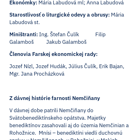
Ekonómky:
Mária Labudová ml; Anna Labudová
Starostlivosť o liturgické odevy a obrusy:
Mária
Labudová st.
Miništranti:
Ing.
Štefan Čulík Filip
Galamboš Jakub Galamboš
Členovia Farskej ekonomickej rady:
Jozef Nízl, Jozef Hudák, Július Čulík, Erik Bajan,
Mgr. Jana Procházková
Z dávnej histórie farnosti Nemčiňany
V dávnej dobe patrili Nemčiňany do
Svätobenediktínskeho opátstva. Majetky
benediktínov zasahovali aj do územia Nemčinian a
Rohožnice. Mnísi – benediktíni viedli duchovnú