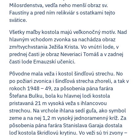
Milosrdenstva, vedľa neho menší obraz sv.
Faustíny a pred ním relikviár s ostatkami tejto
svätice.
Všetky maľby kostola majú veľkonočný motív. Nad
hlavným vchodom zvonka sa nachádza obraz
zmŕtvychvstania Ježiša Krista. Vo vnútri lode, v
prednej časti je obraz Neveriaci Tomáš a v zadnej
časti lode Emauzskí učeníci.
Pôvodne mala veža i kostol šindľovú strechu. No
po požiari zvonica i šindľová strecha zhoreli, a tak v
rokoch 1948 – 49, za pôsobenia pána farára
Štefana Bulku, bola ku hlavnej lodi kostola
pristavaná 21 m vysoká veža s ihlancovou
strechou. Na vrchole ihlana sedí guľa, ako symbol
zeme a na nej 1,2 m vysoký jednoramenný kríž. Za
pôsobenia pána farára Stanislava Garaja dostala
loď kostola škridlovú krytinu. Vo veži sú tri zvony –