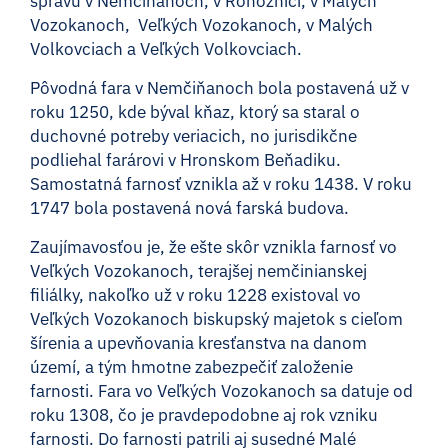
správu v Nemčiňanoch, v Rohožnici, v Malých
Vozokanoch, Veľkých Vozokanoch, v Malých
Volkovciach a Veľkých Volkovciach.
Pôvodná fara v Nemčiňanoch bola postavená už v
roku 1250, kde býval kňaz, ktorý sa staral o
duchovné potreby veriacich, no jurisdikčne
podliehal farárovi v Hronskom Beňadiku.
Samostatná farnosť vznikla až v roku 1438. V roku
1747 bola postavená nová farská budova.
Zaujímavosťou je, že ešte skôr vznikla farnosť vo
Veľkých Vozokanoch, terajšej nemčinianskej
filiálky, nakoľko už v roku 1228 existoval vo
Veľkých Vozokanoch biskupský majetok s cieľom
šírenia a upevňovania kresťanstva na danom
území, a tým hmotne zabezpečiť založenie
farnosti. Fara vo Veľkých Vozokanoch sa datuje od
roku 1308, čo je pravdepodobne aj rok vzniku
farnosti. Do farnosti patrili aj susedné Malé